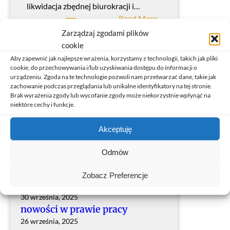
n
e
likwidacja zbędnej biurokracji i…
i
p
:
Read More
k
r
z
Zarządzaj zgodami plików
ó
a
m
cookie
w
c
i
Aby zapewnić jak najlepsze wrażenia, korzystamy z technologii, takich jak pliki
Search
z
S
y
a
cookie, do przechowywania i/lub uzyskiwania dostępu do informacji o
urządzeniu. Zgoda na te technologie pozwoli nam przetwarzać dane, takie jak
a
e
n
zachowanie podczas przeglądania lub unikalne identyfikatory na tej stronie.
t
a
y
Brak wyrażenia zgody lub wycofanie zgody może niekorzystnie wpłynąć na
r
r
w
niektóre cechy i funkcje.
u
c
p
d
h
r
Akceptuję
Popular Posts
Staż pracy w 2026 r.
n
z
4 listopada, 2025
Odmów
i
e
Ochrona przedemerytalna
o
p
pracowników zatrudnionych na
Zobacz Preferencje
n
i
czas określony.
y
s
30 września, 2025
c
a
nowości w prawie pracy
h
c
26 września, 2025
n
h