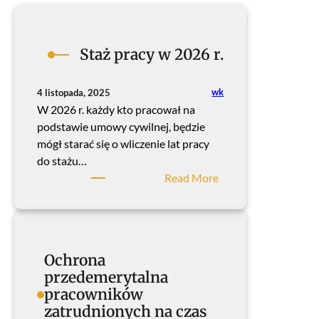
Staż pracy w 2026 r.
wk
4 listopada, 2025
W 2026 r. każdy kto pracował na
podstawie umowy cywilnej, będzie
mógł starać się o wliczenie lat pracy
do stażu…
:
Read More
S
t
a
ż
Ochrona
p
przedemerytalna
r
pracowników
a
zatrudnionych na czas
c