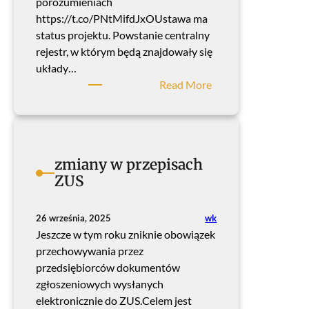
z
porozumieniach
e
https://t.co/PNtMifdJxOUstawa ma
d
status projektu. Powstanie centralny
e
rejestr, w którym będą znajdowały się
m
układy…
e
:
Read More
r
n
y
o
t
w
a
o
zmiany w przepisach
l
ś
ZUS
n
c
a
i
p
w
wk
26 września, 2025
r
p
Jeszcze w tym roku zniknie obowiązek
a
r
przechowywania przez
c
a
przedsiębiorców dokumentów
o
w
zgłoszeniowych wysłanych
w
i
elektronicznie do ZUS.Celem jest