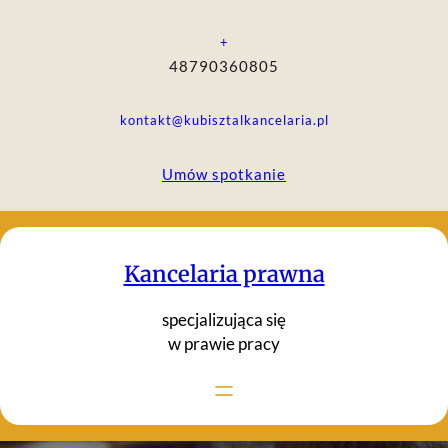
Przejdź
do
+
treści
48790360805
kontakt@kubisztalkancelaria.pl
Umów spotkanie
Kancelaria prawna
specjalizująca się
w prawie pracy