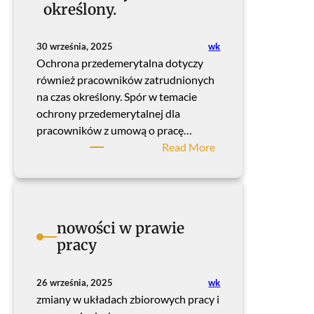
określony.
y
w
2
wk
30 września, 2025
0
Ochrona przedemerytalna dotyczy
2
również pracowników zatrudnionych
6
na czas określony. Spór w temacie
r
ochrony przedemerytalnej dla
.
pracowników z umową o pracę…
:
Read More
O
c
h
r
nowości w prawie
o
pracy
n
a
p
wk
26 września, 2025
r
zmiany w układach zbiorowych pracy i