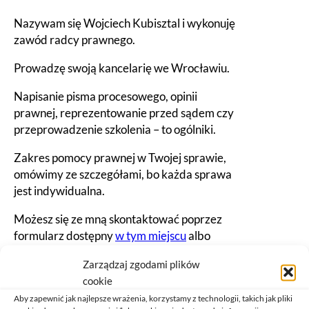
Nazywam się Wojciech Kubisztal i wykonuję
zawód radcy prawnego.
Prowadzę swoją kancelarię we Wrocławiu.
Napisanie pisma procesowego, opinii
prawnej, reprezentowanie przed sądem czy
przeprowadzenie szkolenia – to ogólniki.
Zakres pomocy prawnej w Twojej sprawie,
omówimy ze szczegółami, bo każda sprawa
jest indywidualna.
Możesz się ze mną skontaktować poprzez
formularz dostępny
w tym miejscu
albo
telefonicznie.
Zarządzaj zgodami plików
Twoją sprawę możemy omówić i załatwić
cookie
online albo w kancelarii.
Aby zapewnić jak najlepsze wrażenia, korzystamy z technologii, takich jak pliki