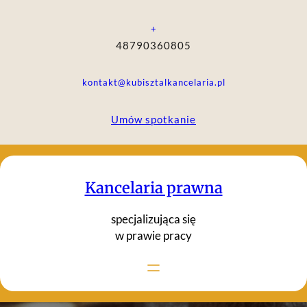
Przejdź
do
+
treści
48790360805
kontakt@kubisztalkancelaria.pl
Umów spotkanie
Kancelaria prawna
specjalizująca się
w prawie pracy