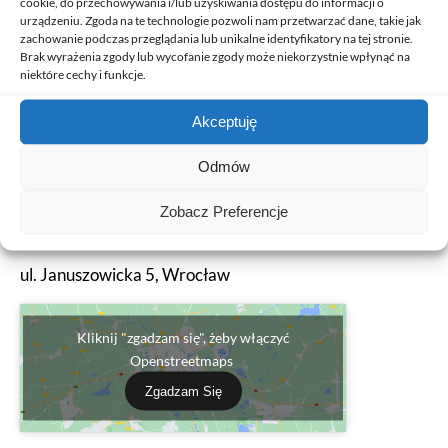
cookie, do przechowywania i/lub uzyskiwania dostępu do informacji o
urządzeniu. Zgoda na te technologie pozwoli nam przetwarzać dane, takie jak
Mam wieloletnie doświadczenie w
zachowanie podczas przeglądania lub unikalne identyfikatory na tej stronie.
szczególności w sprawach związanych z
Brak wyrażenia zgody lub wycofanie zgody może niekorzystnie wpłynąć na
prawem pracy, związków zawodowych,
niektóre cechy i funkcje.
ubezpieczeń społecznych.
Akceptuję
Odmów
kontakt:
Zobacz Preferencje
wk@kubisztalkancelaria.pl
ul. Januszowicka 5, Wrocław
Kliknij "zgadzam się", żeby włączyć
Openstreetmaps
Zgadzam Się